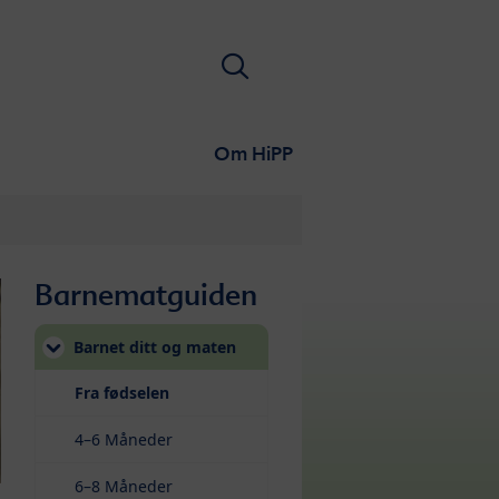
Søk
Om HiPP
Barnematguiden
Barnet ditt og maten
(current)
Fra fødselen
4–6 Måneder
6–8 Måneder