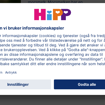
morsmelk. Morsmelken har en
sammensetning som er ...
Les mer
Flaskemating
Spisestunden er ikke bare mat, det er også
en stund for nærhet, hudkontakt og
samspill mellom foreldrene og barnet.
Disse faktorene er like viktige uansett om
man gir barnet morsmelk eller
morsmelkerstatning med tåteflaske.
Les mer