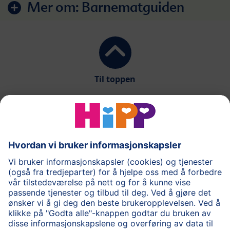
Mer om:
Barnematguiden
Til toppen
®
COMBIOTIK
Barnemat
Spørsmål og svar
Om HiPP
Kontakt oss
Brukevillkår
Personvernpolicy
Cookie policy
HiPP for helsepersonell