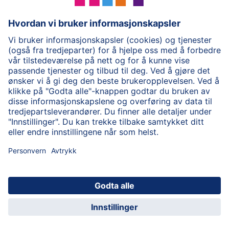
Brukevillkår
Personvernpolicy
Cookie policy
Om HiPP
Kontakt oss
Sikker kryptert dataoverføring
© 2026 HiPP
HiPP for helsepersonell