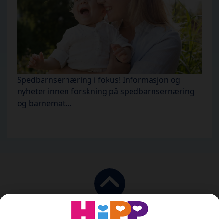
Spedbarnsernæring i fokus! Informasjon og
nyheter innen forskning på spedbarnsernæring
og barnemat...
Til toppen