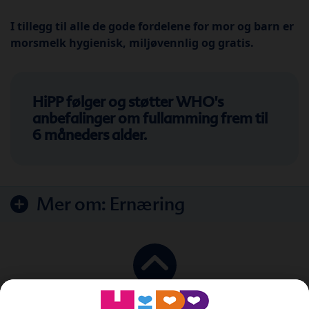
I tillegg til alle de gode fordelene for mor og barn er
morsmelk hygienisk, miljøvennlig og gratis.
HiPP følger og støtter WHO's
anbefalinger om fullamming frem til
6 måneders alder.
Mer om:
Ernæring
Til toppen