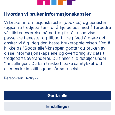
Brukevillkår
Personvernpolicy
Cookie policy
Om HiPP
Kontakt oss
Sikker kryptert dataoverføring
© 2026 HiPP
HiPP for helsepersonell