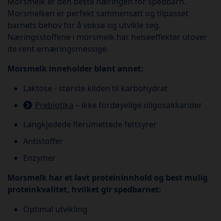
Morsmelk er den beste næringen for spedbarn.
Morsmelken er perfekt sammensatt og tilpasset
barnets behov for å vokse og utvikle seg.
Næringsstoffene i morsmelk har helseeffekter utover
de rent ernæringsmessige.
Morsmelk inneholder blant annet:
Laktose - største kilden til karbohydrat
Prebiotika
– ikke fordøyelige oligosakkarider
Langkjedede flerumettede fettsyrer
Antistoffer
Enzymer
Morsmelk har et lavt proteininnhold og best mulig
proteinkvalitet, hvilket gir spedbarnet:
Optimal utvikling