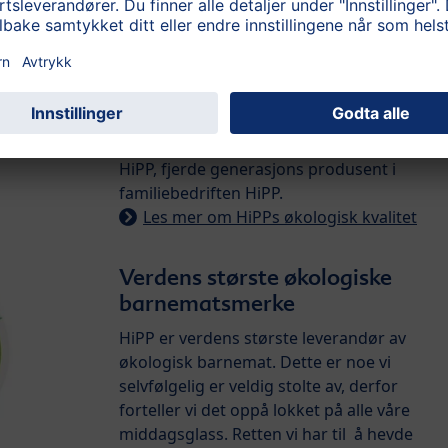
marken til det ferdigproduserte
middagsglasset. Med disse kvalitetstestene
overskrider vi EUs krav til økologisk
landbruk, og resultatet er økologisk
barnemat av garantert høyeste kvalitet.
Øko.sertifiseringen garanterer denne
kvaliteten og er undertegnet av Stefan
HiPP, fjerde generasjons produsent i
familiebedriften HiPP.
Les mer om HiPPs økologisk kvalitet
Verdens største økologiske
barnematsmerke
HiPP er verdens største leverandør av
økologisk barnemat. Dette er noe vi
selvfølgelig er veldig stolte av, derfor
forteller vi det oppå lokket på alle våre
middagsglass. Retten vi har til å hevde