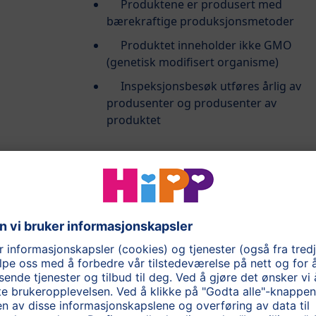
Produktene er produsert med
bærekraftige produksjonsmetoder
Produktet inneholder ikke GMO
(genetisk modifisert organisme)
Inspeksjonsbesøk utføres årlig av
produsenter og produsenter av
produktet
Les mer om
standarden for EU
økologisk landbruk og merking
HiPPs økologiske kvalitet
Ingredienser som skal brukes i HiPP sin
barnemat, testes for ca. 1200 ulovlige eller
uønskede stoffer, og prosessen består av
260 forskjellige tester, fra den dyrkede