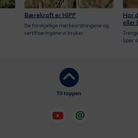
Bærekraft er HiPP
Har 
eller
De forskjellige merkeordningene og
e
sertifiseringene vi bruker
Treng
Spør o
Til toppen