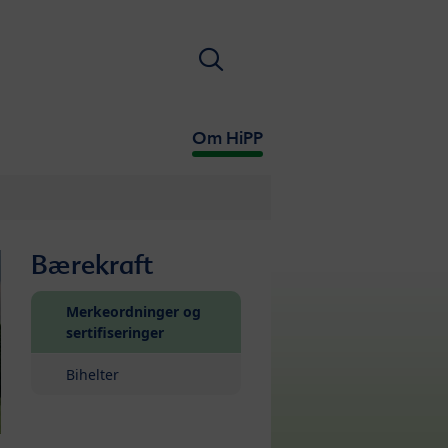
Søk
Om HiPP
Bærekraft
Merkeordninger og
(current)
sertifiseringer
Bihelter