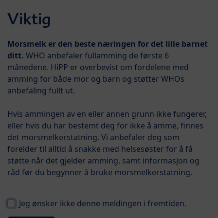
Skip to main content
Viktig
Menü
HiPP COMBIOTIK® 1
Morsmelk er den beste næringen for det lille barnet
ditt.
WHO anbefaler fullamming de første 6
månedene. HiPP er overbevist om fordelene med
amming for både mor og barn og støtter WHOs
anbefaling fullt ut.
Hvis ammingen av en eller annen grunn ikke fungerer,
eller hvis du har bestemt deg for ikke å amme, finnes
det morsmelkerstatning. Vi anbefaler deg som
forelder til alltid å snakke med helsesøster for å få
støtte når det gjelder amming, samt informasjon og
råd før du begynner å bruke morsmelkerstatning.
Jeg ønsker ikke denne meldingen i fremtiden.