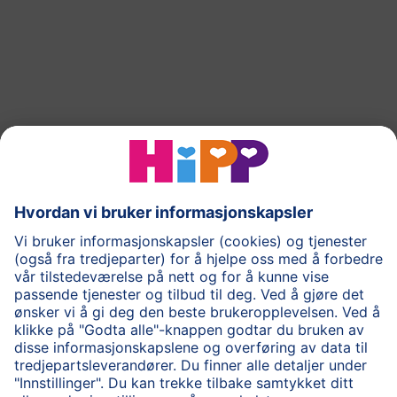
Til toppen
®
COMBIOTIK
Barnemat
Spørsmål og svar
Om HiPP
Kontakt oss
Brukevillkår
Personvernpolicy
Cookie policy
HiPP for helsepersonell