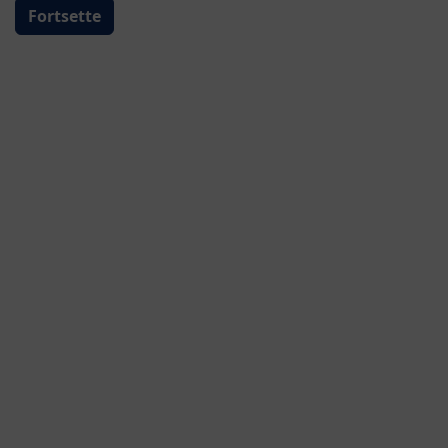
Fortsette
Fra fødsel
HiPP COMBIOTIK® 1
Pulver
Kjøp her
Omega 3 - viktig for hjernen og nervecellene
Detaljer
Økologisk morsmelkerstatning. Kan gis fra