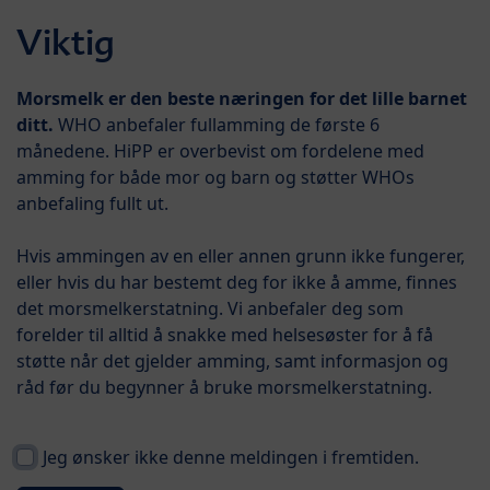
Skip to main content
Viktig
Menü
HiPP COMBIOTIK® 1
Morsmelk er den beste næringen for det lille barnet
ditt.
WHO anbefaler fullamming de første 6
månedene. HiPP er overbevist om fordelene med
amming for både mor og barn og støtter WHOs
anbefaling fullt ut.
Hvis ammingen av en eller annen grunn ikke fungerer,
eller hvis du har bestemt deg for ikke å amme, finnes
det morsmelkerstatning. Vi anbefaler deg som
forelder til alltid å snakke med helsesøster for å få
støtte når det gjelder amming, samt informasjon og
råd før du begynner å bruke morsmelkerstatning.
Jeg ønsker ikke denne meldingen i fremtiden.