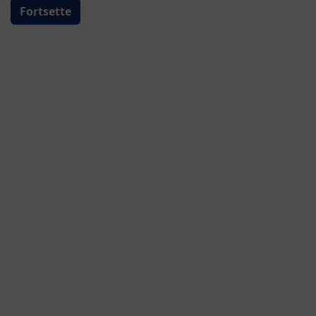
Fortsette
Fra fødsel
HiPP COMBIOTIK® 1
drikkeklar
Kjøp her
⌀0.0
0
Omtaler
Legg inn en produktomtale
Omega 3 - viktig for hjernen og nervecellene
Detaljer