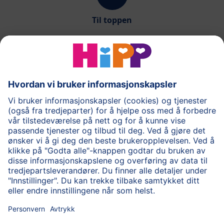
Til toppen
®
COMBIOTIK
Barnemat
Spørsmål og svar
Om HiPP
Kontakt oss
Brukevillkår
Personvernpolicy
Cookie policy
HiPP for helsepersonell
Sikker kryptert dataoverføring