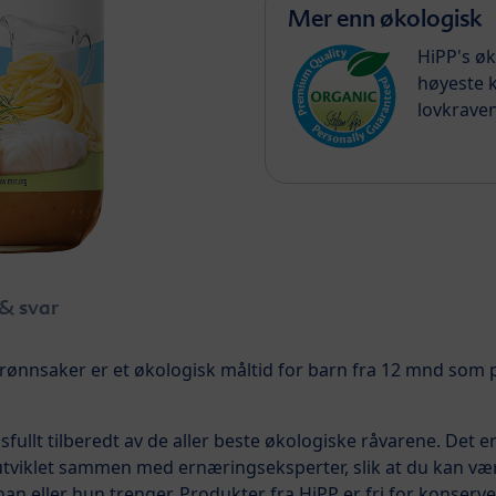
Mer enn økologisk
HiPP's ø
høyeste k
lovkraven
& svar
rønnsaker er et økologisk måltid for barn fra 12 mnd som 
ullt tilberedt av de aller beste økologiske råvarene. Det 
 utviklet sammen med ernæringseksperter, slik at du kan være
an eller hun trenger. Produkter fra HiPP er fri for konserve