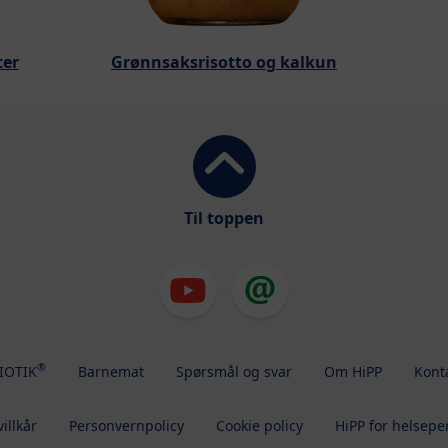
ter
Grønnsaksrisotto og kalkun
Til toppen
®
IOTIK
Barnemat
Spørsmål og svar
Om HiPP
Kont
illkår
Personvernpolicy
Cookie policy
HiPP for helsepe