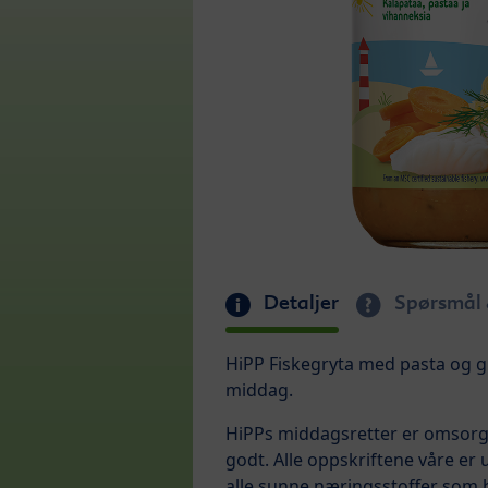
Detaljer
Spørsmål 
HiPP Fiskegryta med pasta og g
middag.
HiPPs middagsretter er omsorgsf
godt. Alle oppskriftene våre er
alle sunne næringsstoffer som h