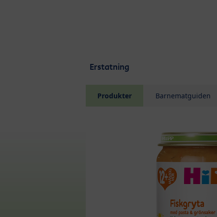
Skip to main content
Erstatning
Produkter
Barnematguiden