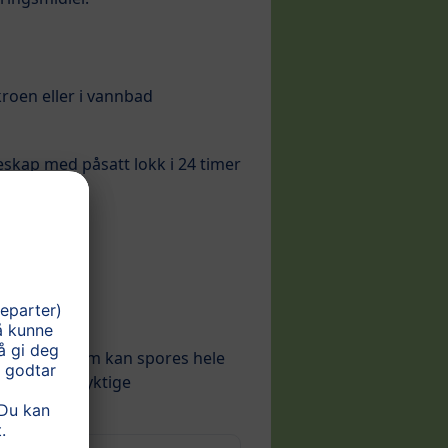
kroen eller i vannbad
eskap med påsatt lokk i 24 timer
get sjømat som kan spores hele
 kun på levedyktige
jøet i havet.