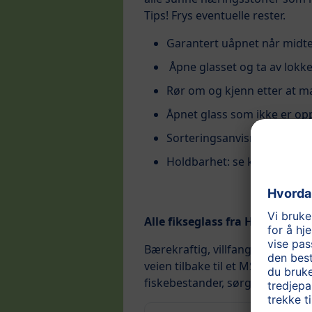
Tips! Frys eventuelle rester.
Garantert uåpnet når midten
Åpne glasset og ta av lokke
Rør om og kjenn etter at m
Åpnet glass som ikke er op
Sorteringsanvisning: glasse
Holdbarhet: se kanten av l
Alle fikseglass fra HiPP er m
Bærekraftig, villfanget, og spo
veien tilbake til et MSC-sertifis
fiskebestander, sørger for at det