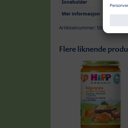
Inneholder
Mer informasjon
Artikkelnummer: 50646
Flere liknende produ