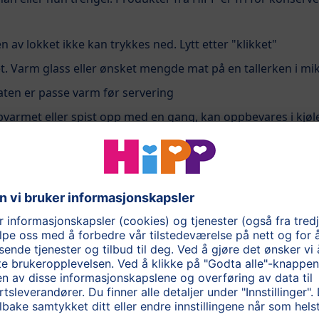
 av lokket ikke kan trykkes ned. Lytt etter "klikket"
t. Varm glass eller ønsket mengde mat på en tallerken i mi
aten er passe varm før servering
pvarmet eller spist opp med en gang, kan oppbevares i kjøl
t sorteres som glass og lokket som metall
okket
arkert med MSC- miljømerket.
rbar: Miljømerket med den blå fisken brukes kun på villfan
ert bærekraftig fiskeri. Disse bærekraftige fiskeriene fisker
 er godt med fisk igjen i havet og passer på å ivareta livsmil