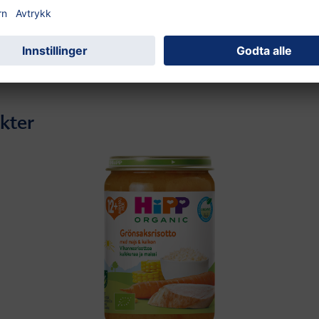
250 g
Klikk her for å se fullstendig produktinformasjon
kter