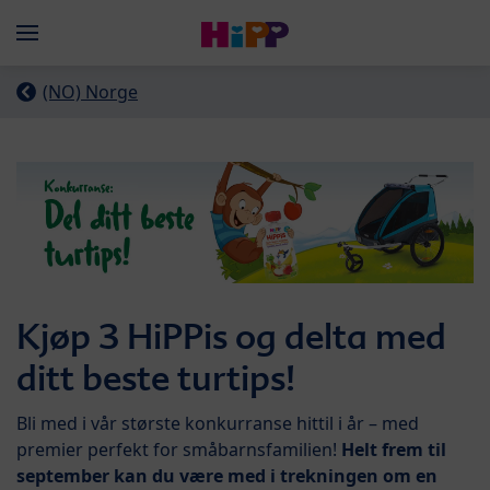
Skip to main content
Menü
(NO) Norge
Kjøp 3 HiPPis og delta med
ditt beste turtips!
Bli med i vår største konkurranse hittil i år – med
premier perfekt for småbarnsfamilien!
Helt frem til
september kan du være med i trekningen om en