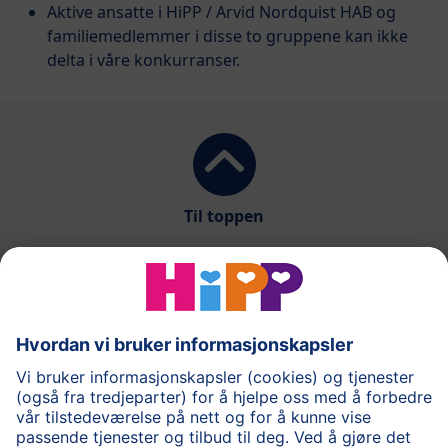
Aktive ansatte i HiPP / Arvid Nordquist HAB og
familiemedlemmer i disse to gruppene kan ikke
delta i våre konkurranser.
Til toppen
®
COMBIOTIK
Barnemat
Spørsmål og svar
Om HiPP
Kontakt oss