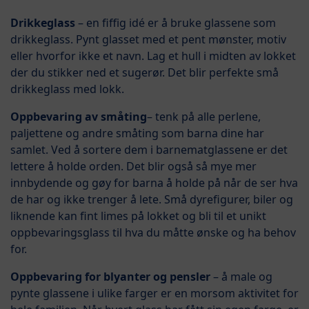
Drikkeglass
– en fiffig idé er å bruke glassene som
drikkeglass. Pynt glasset med et pent mønster, motiv
eller hvorfor ikke et navn. Lag et hull i midten av lokket
der du stikker ned et sugerør. Det blir perfekte små
drikkeglass med lokk.
Oppbevaring av småting
– tenk på alle perlene,
paljettene og andre småting som barna dine har
samlet. Ved å sortere dem i barnematglassene er det
lettere å holde orden. Det blir også så mye mer
innbydende og gøy for barna å holde på når de ser hva
de har og ikke trenger å lete. Små dyrefigurer, biler og
liknende kan fint limes på lokket og bli til et unikt
oppbevaringsglass til hva du måtte ønske og ha behov
for.
Oppbevaring for blyanter og pensler
– å male og
pynte glassene i ulike farger er en morsom aktivitet for