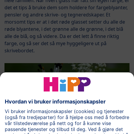
hele familien. Når hvert glass har fått sin egen farge, er
det et tips å bruke dem som holdere for fargeblyanter,
pensler og andre skrive- og tegneredskaper. Et
morsomt tips er at i det røde glasset setter du alle de
røde blyantene, i det grønne alle de grønne, i det blå
alle de blå, og så videre. Da er det lett å finne riktig
farge, og så ser det så mye hyggeligere ut på
skrivebordet.
Mer om:
Barnematguiden