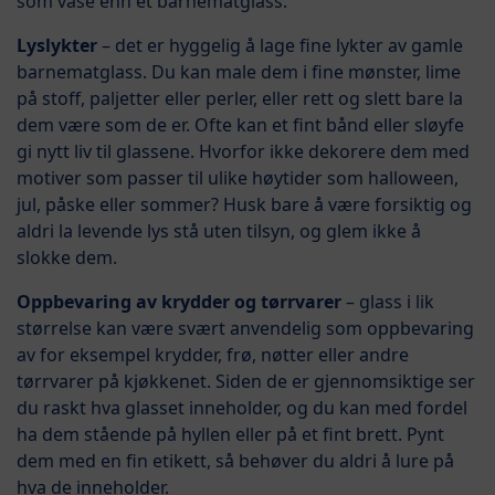
som vase enn et barnematglass.
Lyslykter
– det er hyggelig å lage fine lykter av gamle
barnematglass. Du kan male dem i fine mønster, lime
på stoff, paljetter eller perler, eller rett og slett bare la
dem være som de er. Ofte kan et fint bånd eller sløyfe
gi nytt liv til glassene. Hvorfor ikke dekorere dem med
motiver som passer til ulike høytider som halloween,
jul, påske eller sommer? Husk bare å være forsiktig og
aldri la levende lys stå uten tilsyn, og glem ikke å
slokke dem.
Oppbevaring av krydder og tørrvarer
– glass i lik
størrelse kan være svært anvendelig som oppbevaring
av for eksempel krydder, frø, nøtter eller andre
tørrvarer på kjøkkenet. Siden de er gjennomsiktige ser
du raskt hva glasset inneholder, og du kan med fordel
ha dem stående på hyllen eller på et fint brett. Pynt
dem med en fin etikett, så behøver du aldri å lure på
hva de inneholder.