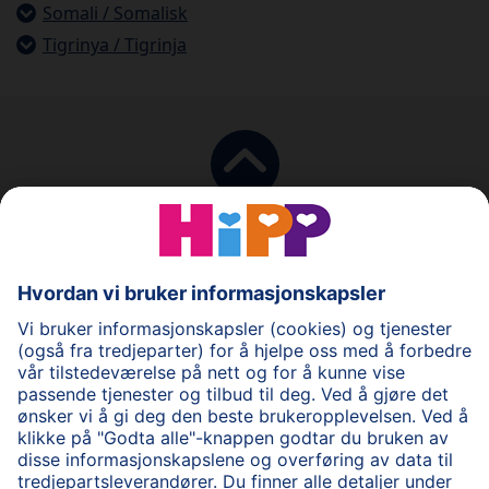
Somali / Somalisk
Tigrinya / Tigrinja
Til toppen
Brukevillkår
Personvernpolicy
Cookie policy
Om HiPP
Kontakt oss