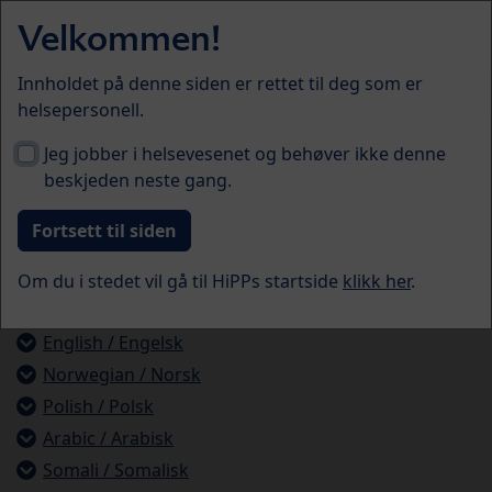
Skip to main content
Velkommen!
Menü
Innholdet på denne siden er rettet til deg som er
Spørsmål og svar
helsepersonell.
Jeg jobber i helsevesenet og behøver ikke denne
Tilberedning på ulike språk
beskjeden neste gang.
Klikk på linkene for å laste ned PDF-filer med
tilberedningsanvisninger på følgende språk:
Om du i stedet vil gå til HiPPs startside
klikk her
.
®
COMBIOTIK
1
English / Engelsk
Norwegian / Norsk
Polish / Polsk
Arabic / Arabisk
Somali / Somalisk